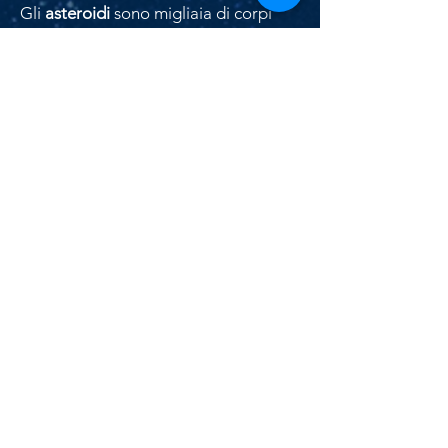
Gli
asteroidi
sono migliaia di corpi
minori, localizzati nella
Fascia
principale
(tra Marte e Giove), nei
punti lagrangiani L
e L
delle orbite
4
5
dei pianeti (detti
Troiani
), e ai margini
del Sistema Solare (nella
Fascia di
Kuiper
, nel
Disco diffuso
e nella
Nube
di Oort
).