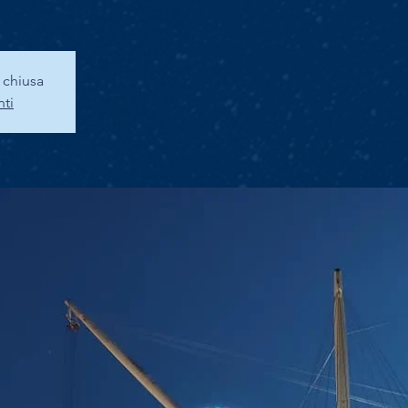
a chiusa
nti