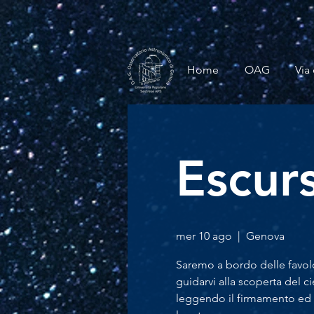
Home
OAG
Via 
Escurs
mer 10 ago
  |  
Genova
Saremo a bordo delle favol
guidarvi alla scoperta del c
leggendo il firmamento ed a