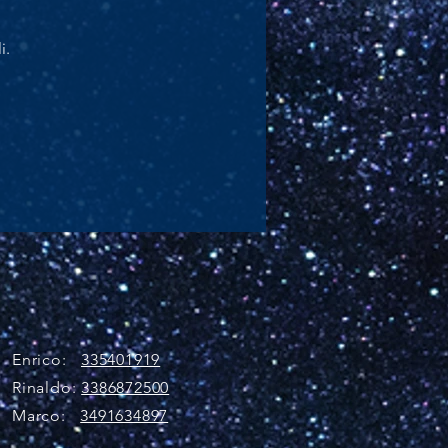
i.
Enrico:
335401919
Rinaldo:
3386872500
Marco:
3491634897