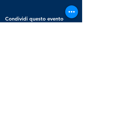
Condividi questo evento
Osservatorio
Astronomico
di Genova
Via Superiore Al Gazzo
,
16154-Sestri Ponente,
Genova, Italia
osservatorioastronomico.genova@gmail.com
Enrico:
335401919
Rinaldo:
3386872500