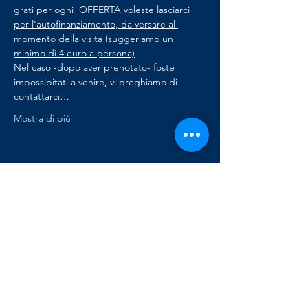
grati per ogni  OFFERTA voleste lasciarci 
per l'autofinanziamento, da versare al 
momento della visita (suggeriamo un 
minimo di 4 euro a persona)
Nel caso -dopo aver prenotato- foste 
impossibitati a venire, vi preghiamo di 
contattarci…
Mostra di più
Condividi questo evento
Osservatorio
Astronomico