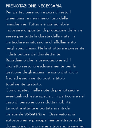
PRENOTAZIONE NECESSARIA
Per partecipare non é piú richiesto il 
greenpass, e nemmeno l'uso delle 
mascherine. Tuttavia é consigliabile 
indossare dispositivi di protezione delle vie 
aeree per tutta la durata della visita, in 
particolare in situazione di affollamento 
negli spazi chiusi. Nella struttura è presente 
il distributore del disinfettante.
Ricordiamo che la prenotazione ed il 
biglietto servono esclusivamente per la 
gestione degli accessi, e sono distribuiti 
fino ad esaurimento posti a titolo 
totalmente gratuito.
Comunicateci nelle note di prenotazione 
eventuali richieste speciali, in particolare nel 
caso di persone con ridotta mobilitá.
La nostra attivitá é portata avanti da 
personale 
volontario 
e l'Osservatorio si 
autosostinene principalmente attraverso le 
donazioni di chi ci viene a trovare: 
vi saremo 