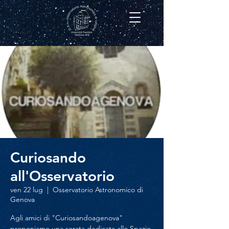
Curiosando
all'Osservatorio
ven 22 lug
  |  
Osservatorio Astronomico di
Genova
Agli amici di "Curiosandoagenova"
proponiamo una serata dedicata allo Spazio