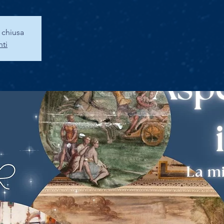
a chiusa
nti