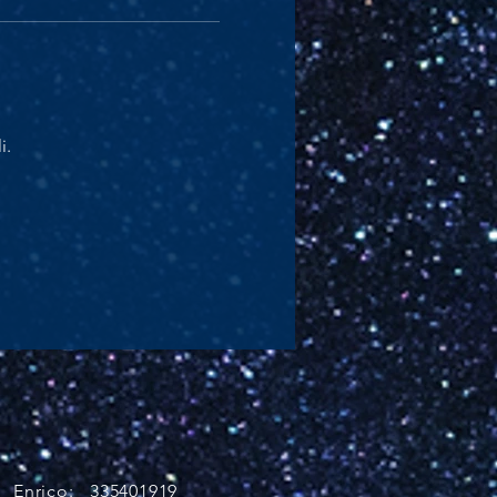
i.
Enrico:
335401919