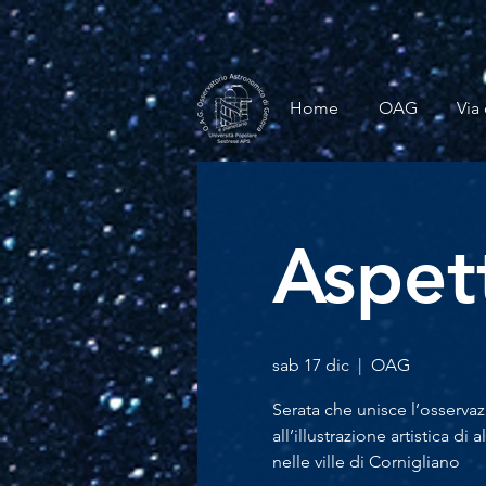
Home
OAG
Via 
Aspet
sab 17 dic
  |  
OAG
Serata che unisce l’osservaz
all’illustrazione artistica d
nelle ville di Cornigliano