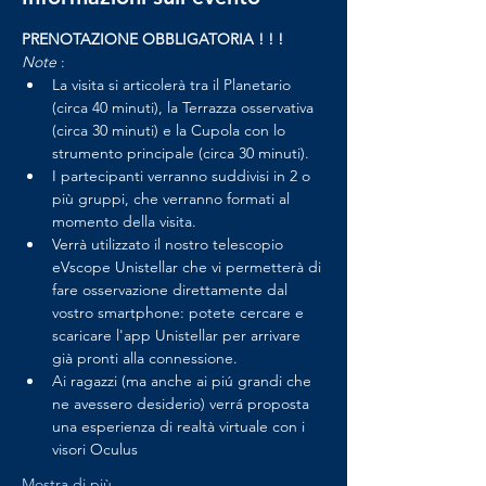
PRENOTAZIONE OBBLIGATORIA ! ! !
Note 
:
La visita si articolerà tra il Planetario 
(circa 40 minuti), la Terrazza osservativa 
(circa 30 minuti) e la Cupola con lo 
strumento principale (circa 30 minuti).
I partecipanti verranno suddivisi in 2 o 
più gruppi, che verranno formati al 
momento della visita.
Verrà utilizzato il nostro telescopio 
eVscope Unistellar che vi permetterà di 
fare osservazione direttamente dal 
vostro smartphone: potete cercare e 
scaricare l'app Unistellar per arrivare 
già pronti alla connessione.
Ai ragazzi (ma anche ai piú grandi che 
ne avessero desiderio) verrá proposta 
una esperienza di realtà virtuale con i 
visori Oculus
Mostra di più