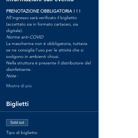
PRENOTAZIONE OBBLIGATORIA ! ! !
All'ingresso sarà verificato il biglietto 
(accettato sia in formato cartaceo, sia 
digitale).
Norme anti-COVID
La mascherina non é obbligatoria, tuttavia 
se ne consiglia l'uso per le attività che si 
svolgono in ambienti chiusi.
Nella struttura è presente il distributore del 
disinfettante.
Note 
:
Mostra di più
Biglietti
Sold out
Tipo di biglietto